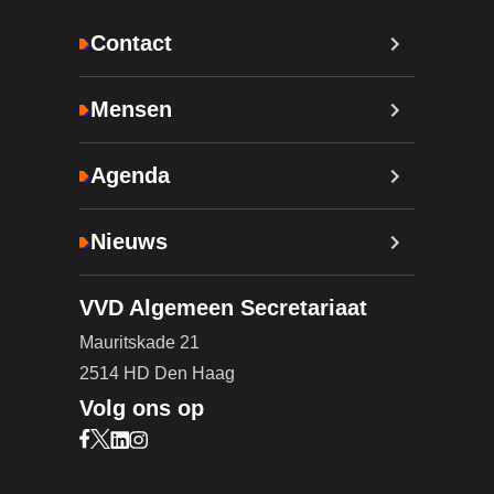
Contact
Mensen
Agenda
Nieuws
VVD Algemeen Secretariaat
Mauritskade 21
2514 HD Den Haag
Volg ons op
Bezoek onze Facebook pagina (opent in nieuw ta
Bezoek onze X pagina (opent in nieuw tabblad)
Bezoek onze LinkedIn pagina (opent in nieuw 
Bezoek onze Instagram pagina (opent in ni