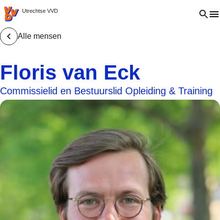
VVD.nl - Ga naar de homepage
Open 
Utrechtse VVD
Alle mensen
Floris van Eck
Commissielid en Bestuurslid Opleiding & Training