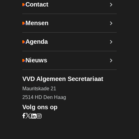
Contact
Mensen
Agenda
Nieuws
VVD Algemeen Secretariaat
Mauritskade 21
2514 HD Den Haag
Volg ons op
Bezoek onze Facebook pagina (opent in nieuw ta
Bezoek onze X pagina (opent in nieuw tabblad)
Bezoek onze LinkedIn pagina (opent in nieuw 
Bezoek onze Instagram pagina (opent in ni