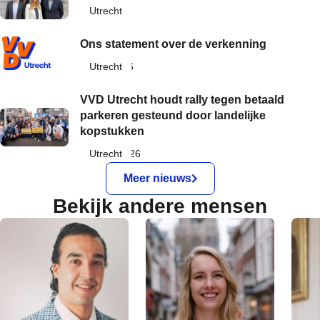
6 mei 2026
Utrecht
Ons statement over de verkenning
3 april 2026
Utrecht
VVD Utrecht houdt rally tegen betaald
parkeren gesteund door landelijke
kopstukken
9 maart 2026
Utrecht
Meer nieuws
Bekijk andere mensen