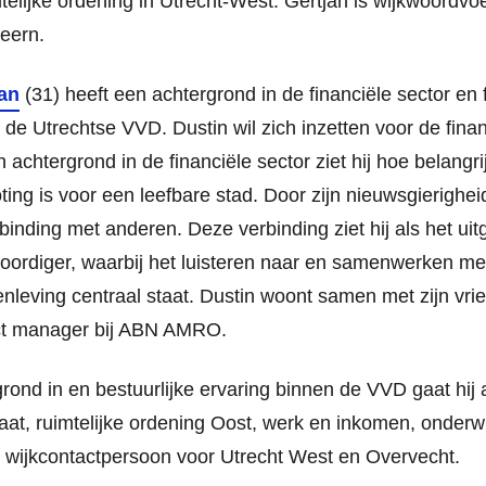
telijke ordening in Utrecht-West. Gertjan is wijkwoordvo
eern.
an
(31) heeft een achtergrond in de financiële sector en f
 de Utrechtse VVD. Dustin wil zich inzetten voor de fin
jn achtergrond in de financiële sector ziet hij hoe belang
ng is voor een leefbare stad. Door zijn nieuwsgierighei
rbinding met anderen. Deze verbinding ziet hij als het u
oordiger, waarbij het luisteren naar en samenwerken me
leving centraal staat. Dustin woont samen met zijn vri
ect manager bij ABN AMRO.
grond in en bestuurlijke ervaring binnen de VVD gaat hij
aat, ruimtelijke ordening Oost, werk en inkomen, onderwi
s wijkcontactpersoon voor Utrecht West en Overvecht.