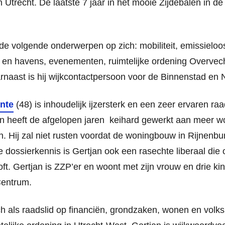
n Utrecht. De laatste 7 jaar in het mooie Zijdebalen in de
de volgende onderwerpen op zich: mobiliteit, emissielo
 en havens, evenementen, ruimtelijke ordening Overve
rnaast is hij wijkcontactpersoon voor de Binnenstad en
onte
(48) is inhoudelijk ijzersterk en een zeer ervaren raa
 en heeft de afgelopen jaren keihard gewerkt aan meer wo
n. Hij zal niet rusten voordat de woningbouw in Rijnenburg
dossierkennis is Gertjan ook een rasechte liberaal die
ooft. Gertjan is ZZP’er en woont met zijn vrouw en drie k
Centrum.
ich als raadslid op financiën, grondzaken, wonen en volk