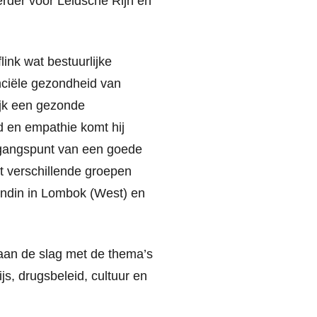
erder voor Leidsche Rijn en
link wat bestuurlijke
anciële gezondheid van
rijk een gezonde
d en empathie komt hij
itgangspunt van een goede
t verschillende groepen
endin in Lombok (West) en
 aan de slag met de thema’s
js, drugsbeleid, cultuur en