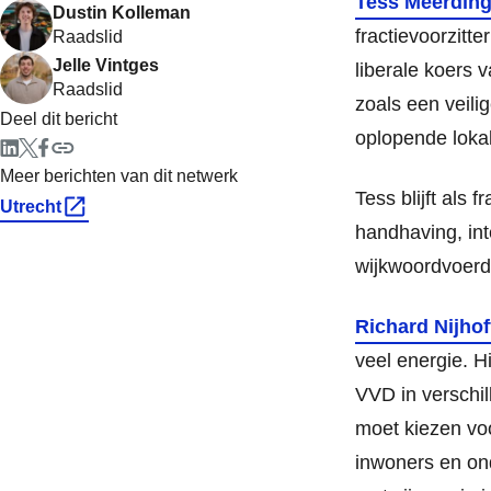
Tess Meerdin
Dustin Kolleman
fractievoorzitt
Raadslid
Jelle Vintges
liberale koers 
Raadslid
zoals een veili
Deel dit bericht
oplopende loka
Meer berichten van dit netwerk
Tess blijft als 
Utrecht
handhaving, int
wijkwoordvoerd
Richard Nijhof
veel energie. H
VVD in verschil
moet kiezen vo
inwoners en ond