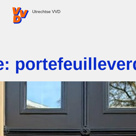
VVD.nl - Ga naar de homepage
Utrechtse VVD
: portefeuillever