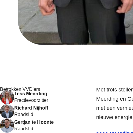
Betrokken VVD'ers
Met trots stell
Tess Meerding
Meerding en Ger
Fractievoorzitter
met een vernie
Richard Nijhoff
Raadslid
nieuwe energie 
Gertjan te Hoonte
Raadslid