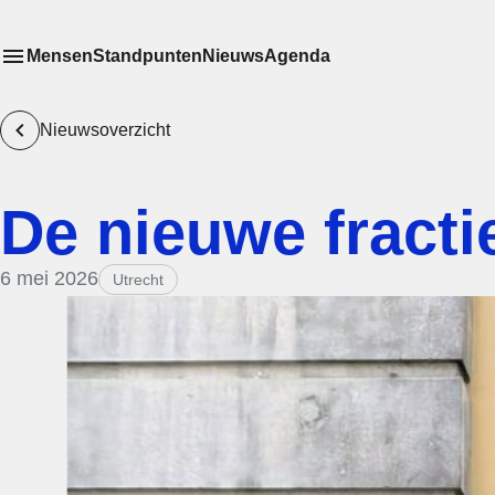
Mensen
Standpunten
Nieuws
Agenda
Toon
Meer menu items
het submenu van
Nieuwsoverzicht
De nieuwe fractie
6 mei 2026
Utrecht