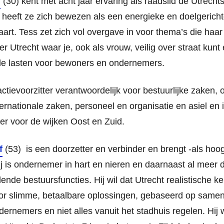
g
(30) kent met acht jaar ervaring als raadslid de Utrechts
er heeft ze zich bewezen als een energieke en doelgerichte
vaart. Tess zet zich vol overgave in voor thema’s die haa
ger Utrecht waar je, ook als vrouw, veilig over straat ku
le lasten voor bewoners en ondernemers.
fractievoorzitter verantwoordelijk voor bestuurlijke zaken,
ernationale zaken, personeel en organisatie en asiel en i
er voor de wijken Oost en Zuid.
f
(53) is een doorzetter en verbinder en brengt -als hoog
ij is ondernemer in hart en nieren en daarnaast al meer d
lende bestuursfuncties. Hij wil dat Utrecht realistische
or slimme, betaalbare oplossingen, gebaseerd op samenw
ernemers en niet alles vanuit het stadhuis regelen. Hij 