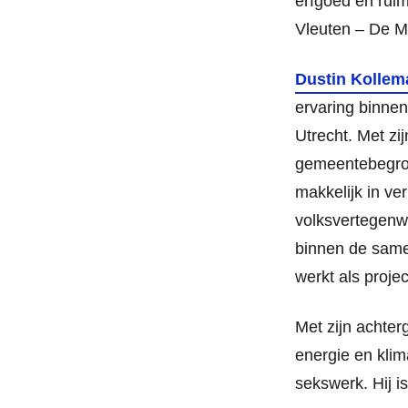
erfgoed en ruim
Vleuten – De M
Dustin Kollem
ervaring binnen
Utrecht. Met zi
gemeentebegroti
makkelijk in ve
volksvertegenw
binnen de samen
werkt als proj
Met zijn achter
energie en klim
sekswerk. Hij i