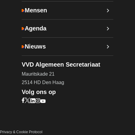
Mensen
Agenda
Nieuws
VVD Algemeen Secretariaat
Mauritskade 21
2514 HD Den Haag
Volg ons op
Bezoek onze Facebook pagina (opent in nieuw ta
Bezoek onze X pagina (opent in nieuw tabblad)
Bezoek onze LinkedIn pagina (opent in nieuw 
Bezoek onze Instagram pagina (opent in ni
Bezoek onze YouTube pagina (opent in n
Privacy & Cookie Protocol