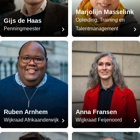
Marjolijn Masselink
Gijs de Haas
Opleiding, Training en
Penningmeester
Talentmanagement
Ruben Arnhem
Anna Fransen
Wijkraad Afrikaanderwijk
Wijjkraad Feijenoord