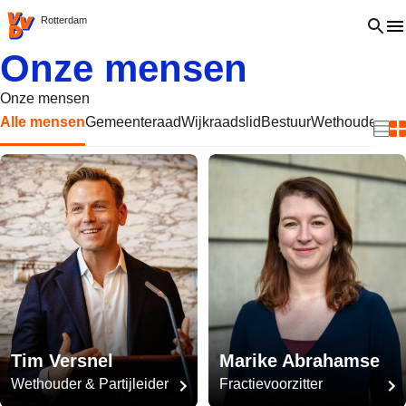
VVD.nl - Ga naar de homepage
Open 
Rotterdam
Onze mensen
Onze mensen
Alle mensen
Gemeenteraad
Wijkraadslid
Bestuur
Wethouder
Beki
B
Tim Versnel
Marike Abrahamse
Wethouder & Partijleider
Fractievoorzitter