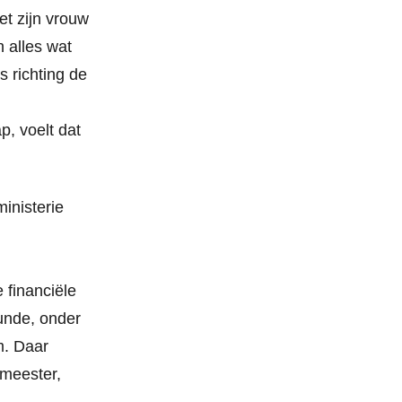
et zijn vrouw
 alles wat
s richting de
, voelt dat
inisterie
e financiële
kunde, onder
m. Daar
gmeester,