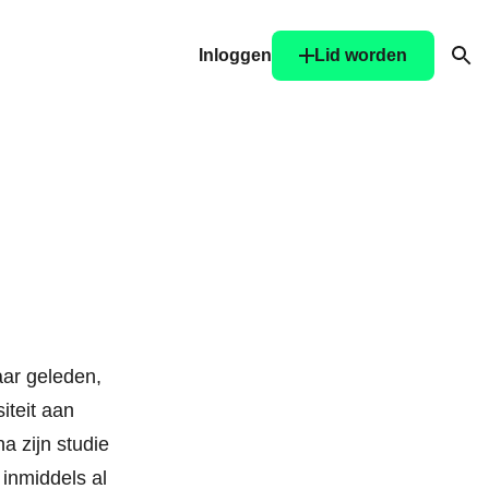
Inloggen
Lid worden
Ope
ijn/haar
d)
jaar geleden,
iteit aan
a zijn studie
 inmiddels al