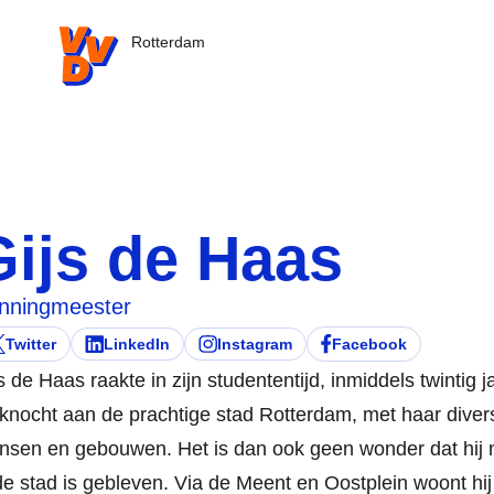
VVD.nl - Ga naar de homepage
Rotterdam
Gijs de Haas
nningmeester
Twitter
LinkedIn
Instagram
Facebook
ezoek deze persoon zijn/haar
pent in nieuw tabblad)
Bezoek deze persoon zijn/haar
(opent in nieuw tabblad)
Bezoek deze persoon zijn/haar
(opent in nieuw tabblad)
Bezoek deze persoon z
(opent in nieuw tabbla
s de Haas raakte in zijn studententijd, inmiddels twintig 
knocht aan de prachtige stad Rotterdam, met haar divers
sen en gebouwen. Het is dan ook geen wonder dat hij n
de stad is gebleven. Via de Meent en Oostplein woont hij