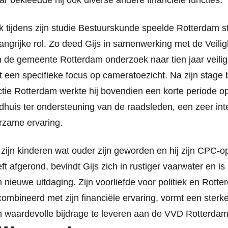
r bekleedde hij ook diverse andere financiële functies.
 tijdens zijn studie Bestuurskunde speelde Rotterdam 
angrijke rol. Zo deed Gijs in samenwerking met de Veilig
 de gemeente Rotterdam onderzoek naar tien jaar veilig
 een specifieke focus op cameratoezicht. Na zijn stage 
ctie Rotterdam werkte hij bovendien een korte periode o
dhuis ter ondersteuning van de raadsleden, een zeer in
rzame ervaring.
zijn kinderen wat ouder zijn geworden en hij zijn CPC-op
ft afgerond, bevindt Gijs zich in rustiger vaarwater en is 
 nieuwe uitdaging. Zijn voorliefde voor politiek en Rotte
ombineerd met zijn financiële ervaring, vormt een sterk
 waardevolle bijdrage te leveren aan de VVD Rotterdam