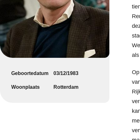
tie
Ren
dez
sta
We
als
Op 
Geboortedatum
03/12/1983
van
Woonplaats
Rotterdam
Rij
ver
kan
mee
ver