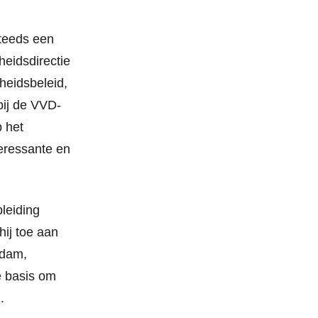
steeds een
heidsdirectie
heidsbeleid,
bij de VVD-
p het
teressante en
leiding
hij toe aan
rdam,
e basis om
.