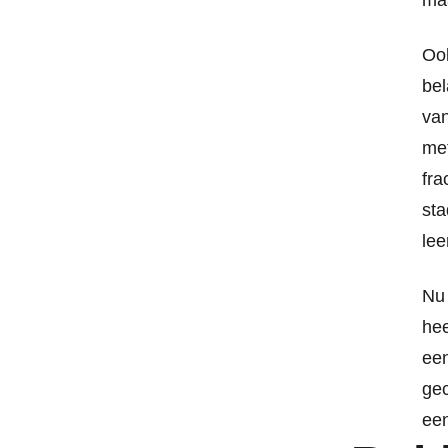
maa
Ook
bel
van
met
fra
sta
lee
Nu 
hee
een
gec
een