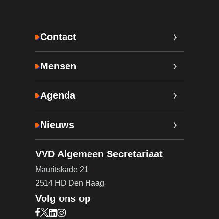
Contact
Mensen
Agenda
Nieuws
VVD Algemeen Secretariaat
Mauritskade 21
2514 HD Den Haag
Volg ons op
Bezoek onze Facebook pagina (opent in nieuw ta
Bezoek onze X pagina (opent in nieuw tabblad)
Bezoek onze LinkedIn pagina (opent in nieuw 
Bezoek onze Instagram pagina (opent in ni