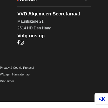
VVD Algemeen Secretariaat
Mauritskade 21
2514 HD Den Haag
Volg ons op
Bezoek onze Facebook pagina (opent in nieuw ta
Bezoek onze Instagram pagina (opent in nieuw t
Privacy & Cookie Protocol
Wijzigen lidmaatschap
Disclaimer
Lees