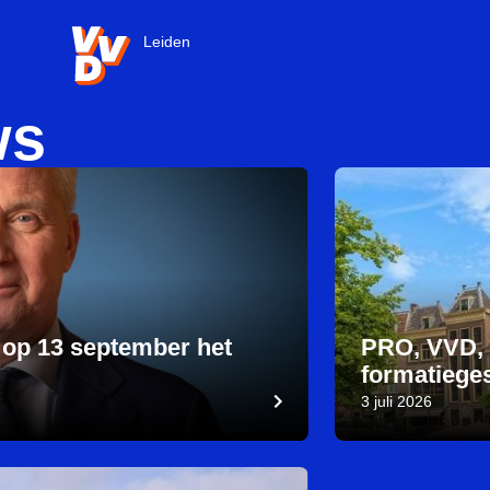
VVD.nl - Ga naar de homepage
Leiden
ws
 op 13 september het
PRO, VVD, 
formatiege
3 juli 2026