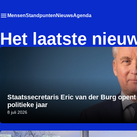
Mensen
Standpunten
Nieuws
Agenda
Toon
Meer menu items
het submenu van
Het laatste nieu
Staatssecretaris Eric van der Burg opent
politieke jaar
8 juli 2026