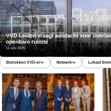
VVD Leiden vraagt aandacht voor overlast
openbare ruimte
11 juni 2026
Betrokken VVD-er
Netwerk
Lokaal thema
Betrokken VVD-er
Netwerk
Lokaal the