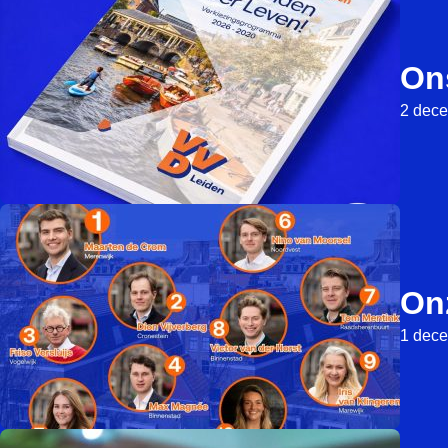
On
2 dec
On
1 dec