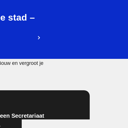
e stad –
Bouw en vergroot je
en Secretariaat
1