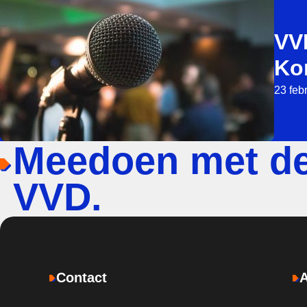
VVD
Ko
23 feb
Meedoen met d
VVD.
Contact