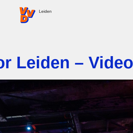
VVD.nl - Ga naar de homepage
Leiden
or Leiden – Vide