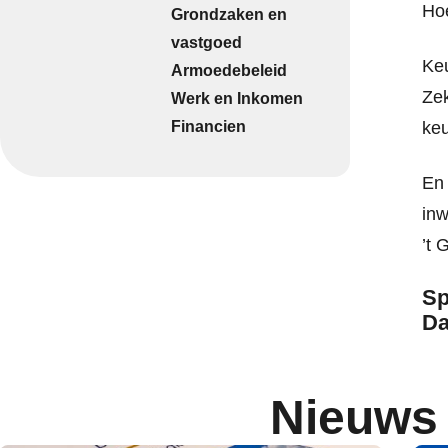
Hoe
Grondzaken en
vastgoed
Keu
Armoedebeleid
Zek
Werk en Inkomen
Financien
ke
En 
in
’t 
Sp
Da
Nieuws