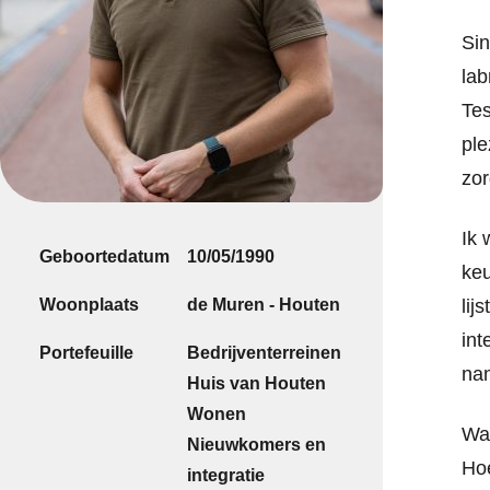
Sin
lab
Tes
ple
zor
Ik 
Geboortedatum
10/05/1990
keu
Woonplaats
de Muren - Houten
lij
int
Portefeuille
Bedrijventerreinen
na
Huis van Houten
Wonen
Wa
Nieuwkomers en
Hoe
integratie