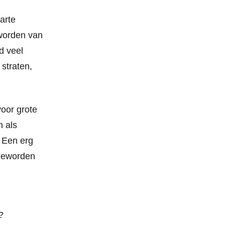
arte
eworden van
d veel
straten,
voor grote
n als
. Een erg
 geworden
?