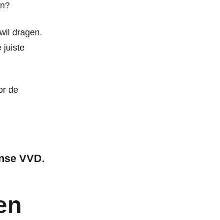
en?
wil dragen.
 juiste
or de
ense VVD.
en