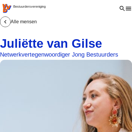
VVD.nl - Ga naar de homepage
Open 
Bestuurdersvereniging
Alle mensen
Juliëtte van Gilse
Netwerkvertegenwoordiger Jong Bestuurders