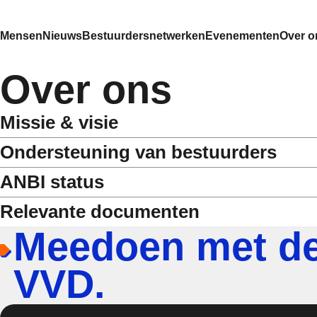
Mensen
Nieuws
Bestuurdersnetwerken
Evenementen
Over o
Over ons
Missie & visie
Ondersteuning van bestuurders
ANBI status
Relevante documenten
Meedoen met d
VVD.