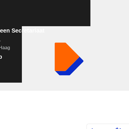
en Secretariaat
1
 Haag
p