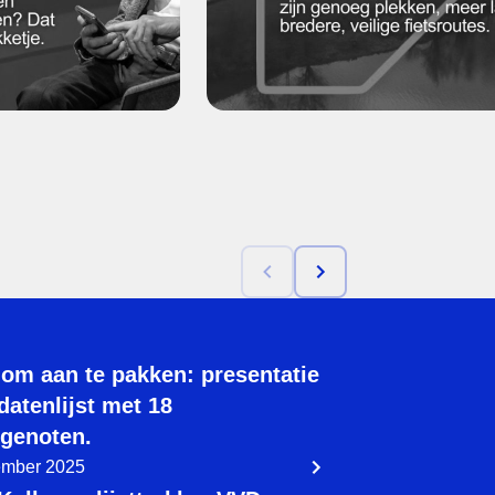
 om aan te pakken: presentatie
datenlijst met 18
genoten.
ember 2025