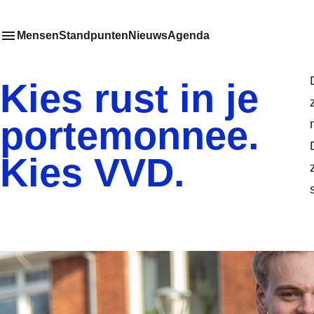
Mensen
Standpunten
Nieuws
Agenda
Toon
Meer menu items
het submenu van
Kies rust in je
portemonnee.
Kies VVD.