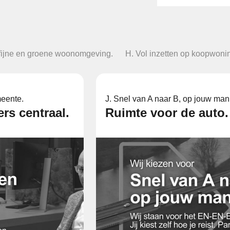
 fijne en groene woonomgeving.
H. Vol inzetten op koopwoni
eente.
J. Snel van A naar B, op jouw mani
rs centraal.
Ruimte voor de auto.