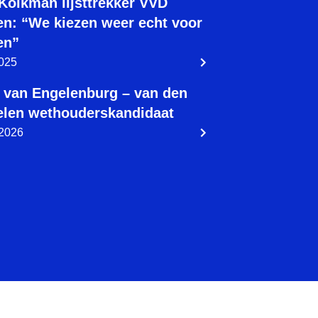
 Kolkman lijsttrekker VVD
n: “We kiezen weer echt voor
en”
2025
 van Engelenburg – van den
len wethouderskandidaat
 2026