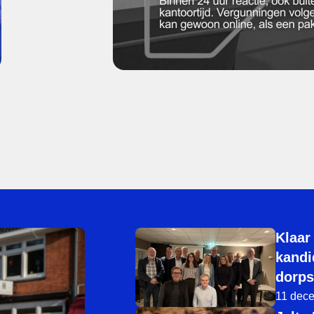
Klaar
kandi
dorps
11 dec