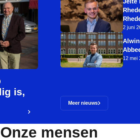
Jelte
Rhede
Rhed
2 juni 
Alwin
Abbee
12 mei
D
g is,
Meer nieuws
Onze mensen