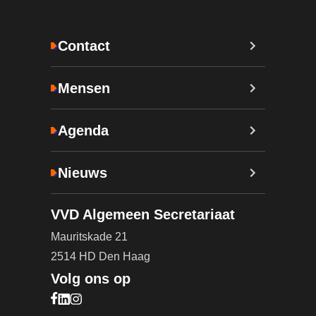
Contact
Mensen
Agenda
Nieuws
VVD Algemeen Secretariaat
Mauritskade 21
2514 HD Den Haag
Volg ons op
Bezoek onze Facebook pagina (opent in nieuw ta
Bezoek onze LinkedIn pagina (opent in nieuw ta
Bezoek onze Instagram pagina (opent in nieuw