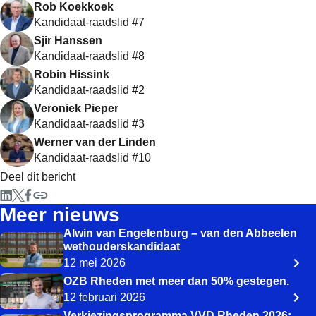
Rob Koekkoek
Kandidaat-raadslid #7
Sjir Hanssen
Kandidaat-raadslid #8
Robin Hissink
Kandidaat-raadslid #2
Veroniek Pieper
Kandidaat-raadslid #3
Werner van der Linden
Kandidaat-raadslid #10
Deel dit bericht
Meer nieuws
Alwin van Engelenburg – van den Abbeelen
wethouderskandidaat
12 mei 2026
OZB Rheden met meer dan 50% gestegen.
12 februari 2026
Verkiezingsprogramma VVD Rheden 2026: