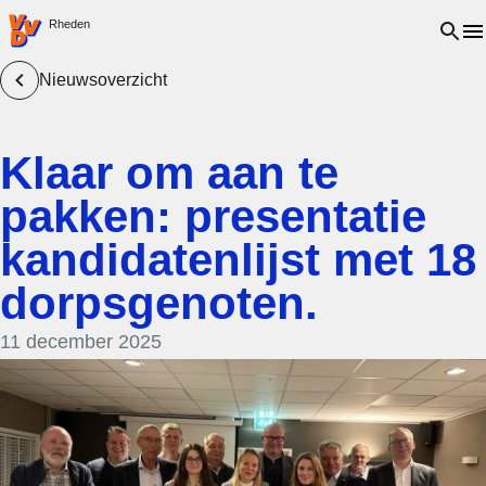
VVD.nl - Ga naar de homepage
Open 
Rheden
Nieuwsoverzicht
Klaar om aan te
pakken: presentatie
kandidatenlijst met 18
dorpsgenoten.
11 december 2025