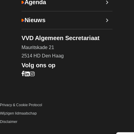
Agenda
Nieuws
VVD Algemeen Secretariaat
Mauritskade 21
2514 HD Den Haag
Volg ons op
Bezoek onze Facebook pagina (opent in nieuw ta
Bezoek onze LinkedIn pagina (opent in nieuw ta
Bezoek onze Instagram pagina (opent in nieuw
Privacy & Cookie Protocol
Wijzigen lidmaatschap
Disclaimer