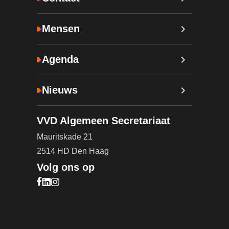
Mensen
Agenda
Nieuws
VVD Algemeen Secretariaat
Mauritskade 21
2514 HD Den Haag
Volg ons op
Bezoek onze Facebook pagina (opent in nieuw ta
Bezoek onze LinkedIn pagina (opent in nieuw ta
Bezoek onze Instagram pagina (opent in nieuw