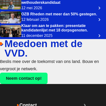
wethouderskandidaat
12 mei 2026
OZB Rheden met meer dan 50% gestegen.
12 februari 2026
Klaar om aan te pakken: presentatie
kandidatenlijst met 18 dorpsgenoten.
11 december 2025
Meedoen met de
VVD.
Beslis mee over de toekomst van ons land. Bouw en
vergroot je netwerk.
Neem contact op!
Contact