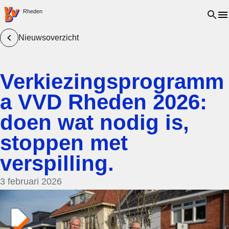
VVD.nl - Ga naar de homepage
Open 
Rheden
Nieuwsoverzicht
Verkiezingsprogramm
a VVD Rheden 2026:
doen wat nodig is,
stoppen met
verspilling.
3 februari 2026