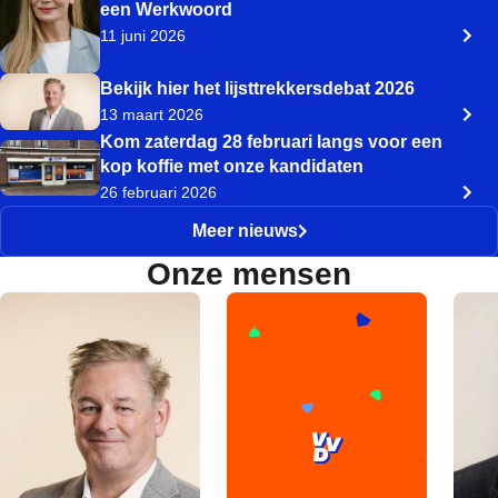
een Werkwoord
11 juni 2026
Bekijk hier het lijsttrekkersdebat 2026
13 maart 2026
Kom zaterdag 28 februari langs voor een
kop koffie met onze kandidaten
26 februari 2026
Meer nieuws
Onze mensen