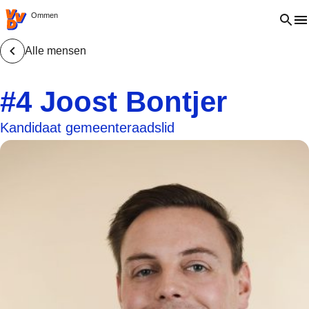
VVD.nl - Ga naar de homepage
Open 
Ommen
Alle mensen
#4 Joost Bontjer
Kandidaat gemeenteraadslid