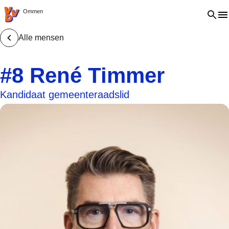
VVD.nl - Ga naar de homepage
Open 
Ommen
Alle mensen
#8 René Timmer
Kandidaat gemeenteraadslid