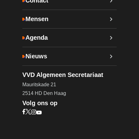
Contact
Mensen
Agenda
Nieuws
VVD Algemeen Secretariaat
Mauritskade 21
2514 HD Den Haag
Volg ons op
Bezoek onze Facebook pagina (opent in nieuw ta
Bezoek onze X pagina (opent in nieuw tabblad)
Bezoek onze Instagram pagina (opent in nieuw
Bezoek onze YouTube pagina (opent in nieu