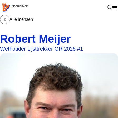
VVD.nl - Ga naar de homepage
Open 
Noordenveld
Alle mensen
Robert Meijer
Wethouder Lijsttrekker GR 2026 #1