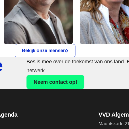
Bekijk onze mensen
e
Beslis mee over de toekomst van ons land. 
netwerk.
Neem contact op!
Agenda
VVD Algeme
Mauritskade 2