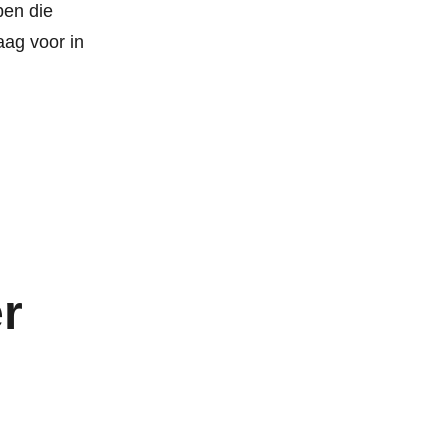
pen die
aag voor in
r