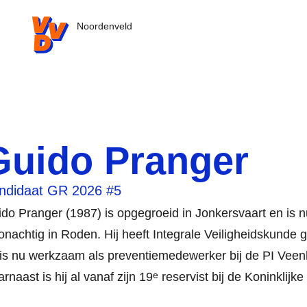
VVD.nl - Ga naar de homepage
Noordenveld
Guido Pranger
ndidaat GR 2026 #5
do Pranger (1987) is opgegroeid in Jonkersvaart en is n
nachtig in Roden. Hij heeft Integrale Veiligheidskunde 
is nu werkzaam als preventiemedewerker bij de PI Veen
e
rnaast is hij al vanaf zijn 19
reservist bij de Koninklijk