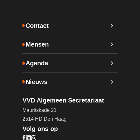
Contact
Mensen
Agenda
Nieuws
VVD Algemeen Secretariaat
Mauritskade 21
2514 HD Den Haag
Volg ons op
Bezoek onze Facebook pagina (opent in nieuw ta
Bezoek onze LinkedIn pagina (opent in nieuw ta
Bezoek onze Instagram pagina (opent in nieuw