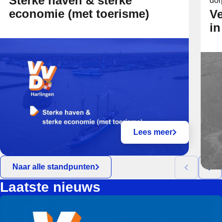
Sterke haven & sterke
dor
economie (met toerisme)
Ve
in
Lees meer
Naar alle standpunten
Laatste nieuws