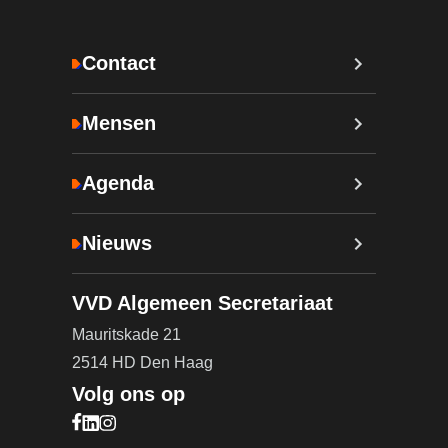
Contact
Mensen
Agenda
Nieuws
VVD Algemeen Secretariaat
Mauritskade 21
2514 HD Den Haag
Volg ons op
Bezoek onze Facebook pagina (opent in nieuw ta
Bezoek onze LinkedIn pagina (opent in nieuw ta
Bezoek onze Instagram pagina (opent in nieuw