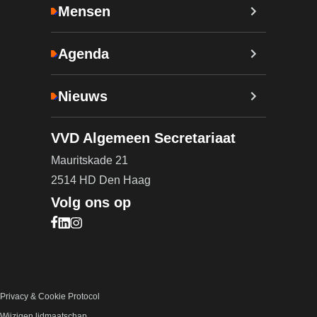
Mensen
Agenda
Nieuws
VVD Algemeen Secretariaat
Mauritskade 21
2514 HD Den Haag
Volg ons op
Bezoek onze Facebook pagina (opent in nieuw ta
Bezoek onze LinkedIn pagina (opent in nieuw ta
Bezoek onze Instagram pagina (opent in nieuw
Privacy & Cookie Protocol
Wijzigen lidmaatschap