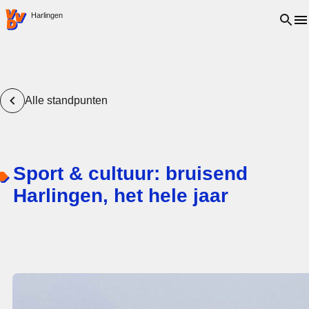
VVD.nl - Ga naar de homepage
Open 
Harlingen
Alle standpunten
Sport & cultuur: bruisend
Harlingen, het hele jaar