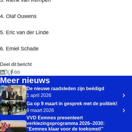
3. Rienk van Kempen
4. Olaf Ouwens
5. Eric van der Linde
6. Emiel Schade
Deel dit bericht
Meer nieuws
De nieuwe raadsleden zijn beëdigd
1 april 2026
Ga op 9 maart in gesprek met de politiek!
9 maart 2026
VVD Eemnes presenteert
verkiezingsprogramma 2026–2030:
“Eemnes klaar voor de toekomst!”