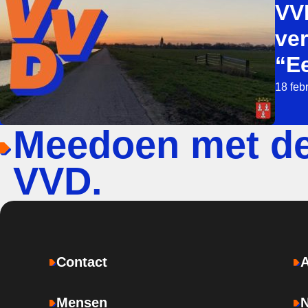
VV
ve
“E
18 feb
Meedoen met d
VVD.
Contact
Mensen