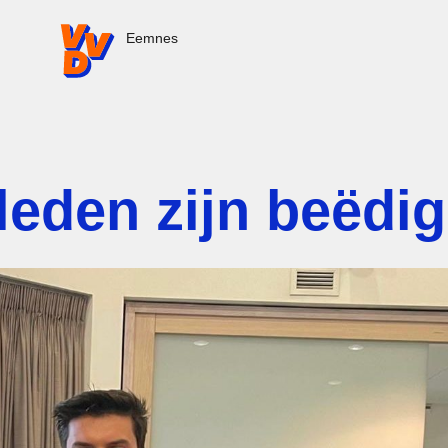
VVD.nl - Ga naar de homepage
Eemnes
leden zijn beëdi