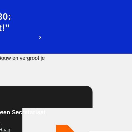
30:
!”
Bouw en vergroot je
en Secretariaat
1
 Haag