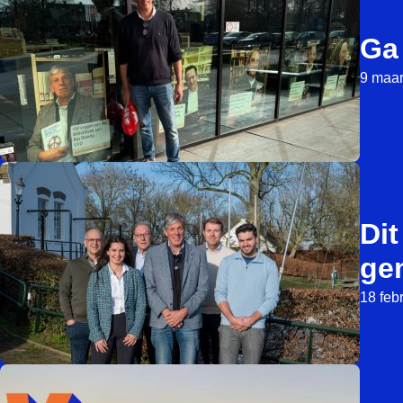
Ga 
9 maar
Dit
ge
18 feb