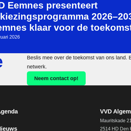
D Eemnes presenteert
rkiezingsprogramma 2026–20
emnes klaar voor de toekomst
ruari 2026
e
Beslis mee over de toekomst van ons land. 
netwerk.
Neem contact op!
Agenda
VVD Algeme
Mauritskade 2
Nieuws
2514 HD Den