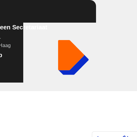
en Secretariaat
1
 Haag
p