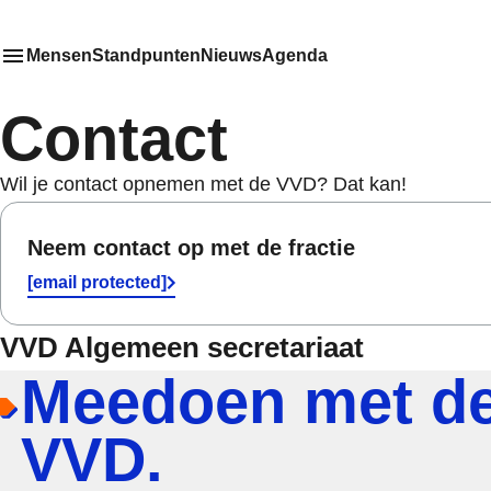
Mensen
Standpunten
Nieuws
Agenda
Toon
Meer menu items
het submenu van
Contact
Wil je contact opnemen met de VVD? Dat kan!
Neem contact op met de fractie
[email protected]
VVD Algemeen secretariaat
Meedoen met d
VVD.