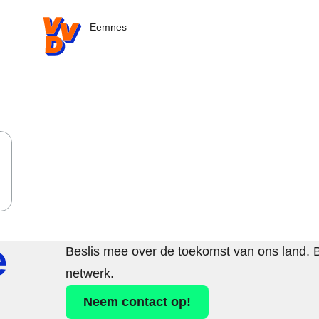
VVD.nl - Ga naar de homepage
Eemnes
e
Beslis mee over de toekomst van ons land. 
netwerk.
Neem contact op!