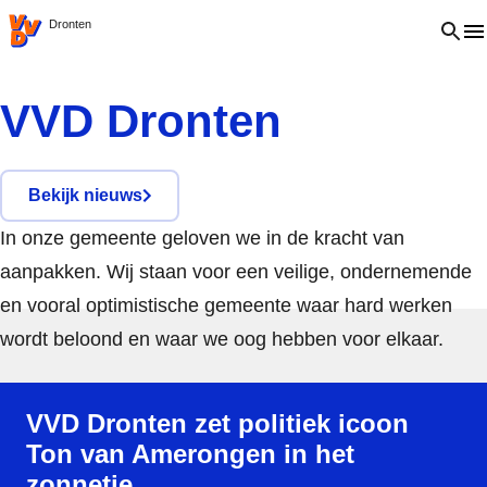
VVD.nl
Open 
Dronten
VVD Dronten
Bekijk nieuws
In onze gemeente geloven we in de kracht van
aanpakken. Wij staan voor een veilige, ondernemende
en vooral optimistische gemeente waar hard werken
wordt beloond en waar we oog hebben voor elkaar.
Read more about VVD Dronten zet politiek icoon Ton van A
VVD Dronten zet politiek icoon
Ton van Amerongen in het
zonnetje