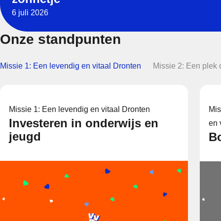
6 juli 2026
Onze standpunten
Missie 1: Een levendig en vitaal Dronten
Missie 2: Een plek
Missie 1: Een levendig en vitaal Dronten
Mis
Investeren in onderwijs en
en 
jeugd
B