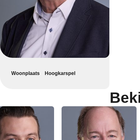
Woonplaats
Hoogkarspel
Bek