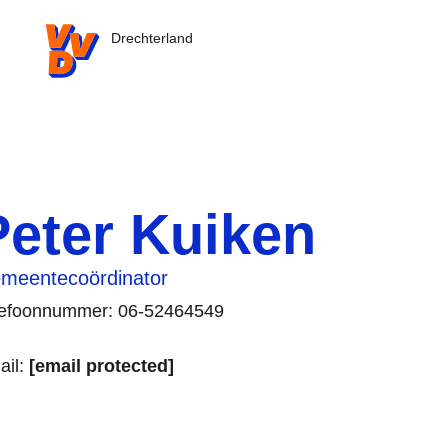
VVD.nl - Ga naar de homepage
Drechterland
Peter Kuiken
meentecoördinator
lefoonnummer: 06-52464549
ail:
[email protected]