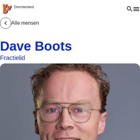
VVD.nl - Ga naar de homepage
Open 
Drechterland
Alle mensen
Dave Boots
Fractielid