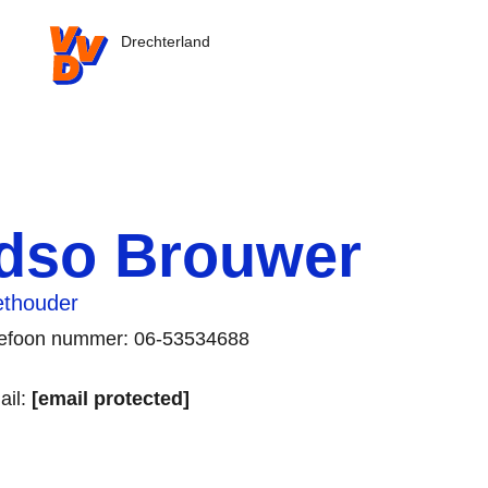
VVD.nl - Ga naar de homepage
Drechterland
Idso Brouwer
thouder
lefoon nummer: 06-53534688
ail:
[email protected]