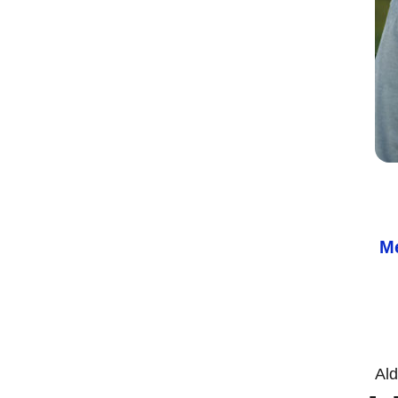
Me
Ald