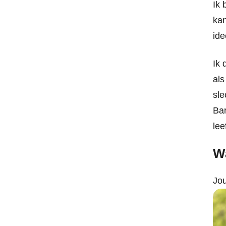
Ik 
kan
ide
Ik 
als
sle
Bar
lee
Wa
Jou