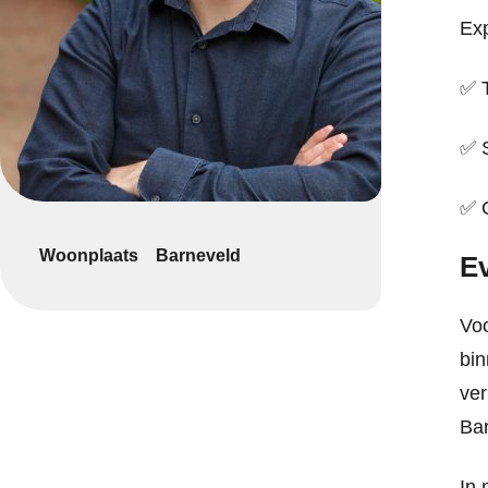
Exp
✅ T
✅ S
✅ O
Woonplaats
Barneveld
Ev
Voo
bin
ver
Bar
In 