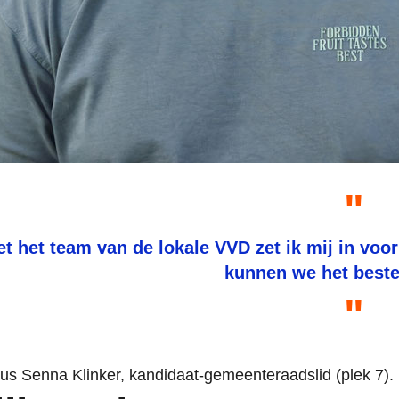
t het team van de lokale VVD zet ik mij in vo
kunnen we het beste
us Senna Klinker, kandidaat-gemeenteraadslid (plek 7).