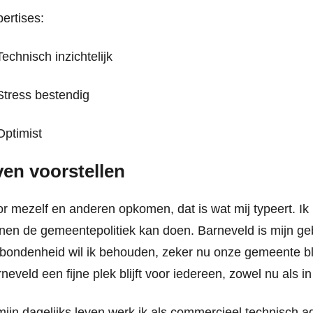
ertises:
echnisch inzichtelijk
tress bestendig
ptimist
en voorstellen
r mezelf en anderen opkomen, dat is wat mij typeert. Ik 
nen de gemeentepolitiek kan doen. Barneveld is mijn geb
bondenheid wil ik behouden, zeker nu onze gemeente blijf
neveld een fijne plek blijft voor iedereen, zowel nu als i
mijn dagelijks leven werk ik als commercieel technisch ad