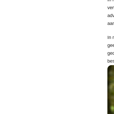
ver
adv
aa
In 
gee
ged
bes