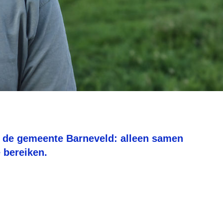
or de gemeente Barneveld: alleen samen
 bereiken.