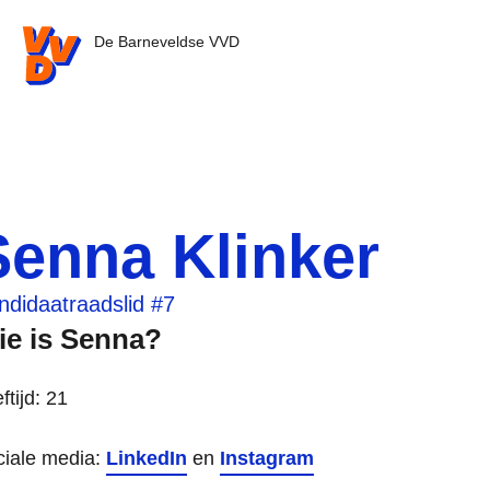
VVD.nl - Ga naar de homepage
De Barneveldse VVD
Senna Klinker
ndidaatraadslid #7
ie is Senna?
ftijd: 21
ciale media:
LinkedIn
en
Instagram