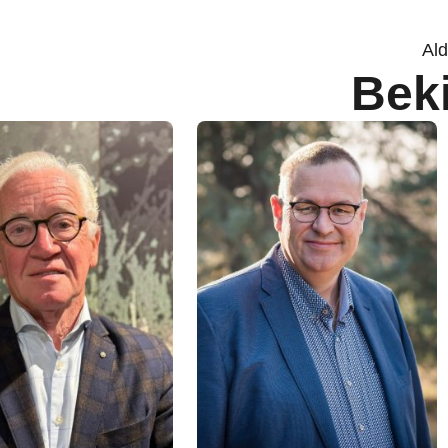
Ald
Bek