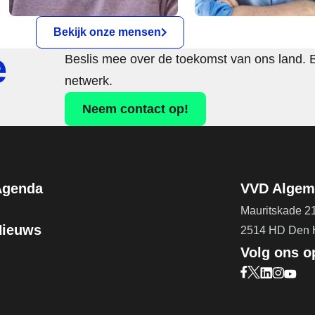
Bekijk onze mensen
e
Beslis mee over de toekomst van ons land. 
netwerk.
Neem contact op!
Agenda
VVD Algeme
Mauritskade 2
Nieuws
2514 HD Den
Volg ons o
Bezoek onze F
Bezoek onze 
Bezoek on
Bezoek 
Bezoe