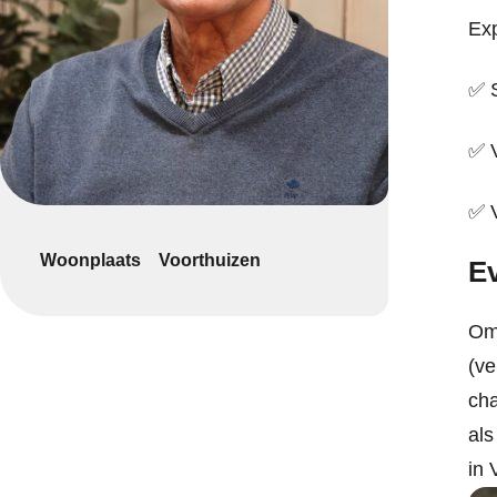
Exp
✅ S
✅ 
✅ V
Woonplaats
Voorthuizen
Ev
Om 
(ve
cha
als
in 