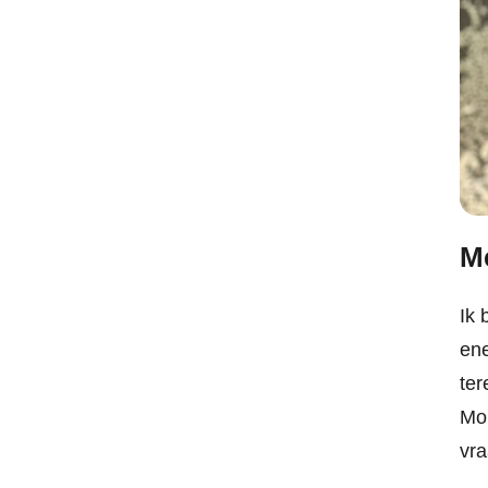
Me
Ik 
ene
ter
Mom
vra