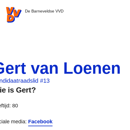
VVD.nl - Ga naar de homepage
De Barneveldse VVD
Gert van Loenen
ndidaatraadslid #13
e is Gert?
ftijd: 80
ciale media:
Facebook