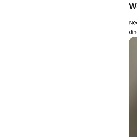
Wa
Nee
di