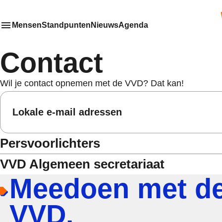
VV
Mensen
Standpunten
Nieuws
Agenda
Toon
Meer menu items
het submenu van
Contact
Wil je contact opnemen met de VVD? Dat kan!
Lokale e-mail adressen
Persvoorlichters
VVD Algemeen secretariaat
Meedoen met d
VVD.