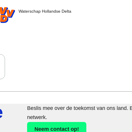
D.nl - Ga naar de homepage
Waterschap Hollandse Delta
e
Beslis mee over de toekomst van ons land. 
netwerk.
Neem contact op!