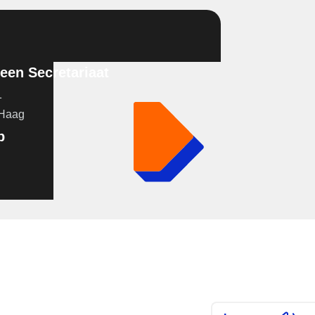
en Secretariaat
1
 Haag
p