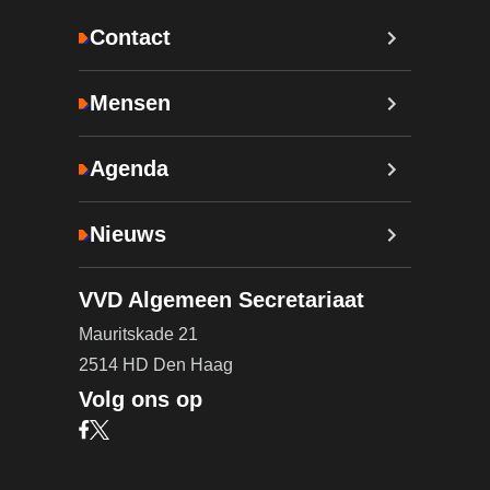
Contact
Mensen
Agenda
Nieuws
VVD Algemeen Secretariaat
Mauritskade 21
2514 HD Den Haag
Volg ons op
Bezoek onze Facebook pagina (opent in nieuw ta
Bezoek onze X pagina (opent in nieuw tabblad)