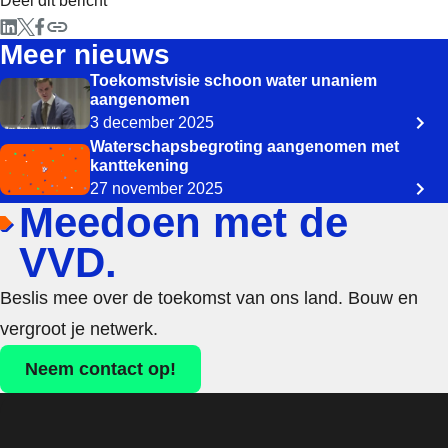
Deel dit bericht
Meer nieuws
Toekomstvisie schoon water unaniem
aangenomen
3 december 2025
Waterschapsbegroting aangenomen met
kanttekening
27 november 2025
Meedoen met de
VVD.
Beslis mee over de toekomst van ons land. Bouw en
vergroot je netwerk.
Neem contact op!