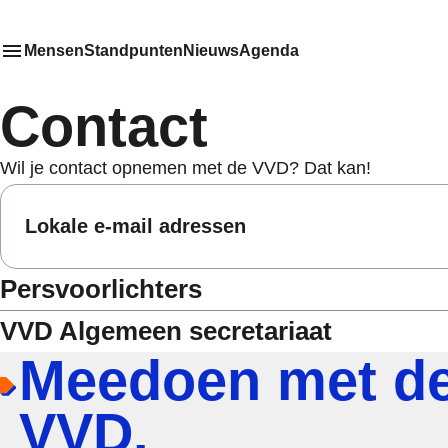
Mensen
Standpunten
Nieuws
Agenda
Toon
Meer menu items
het submenu van
Contact
Wil je contact opnemen met de VVD? Dat kan!
Lokale e-mail adressen
Persvoorlichters
VVD Algemeen secretariaat
Meedoen met d
VVD.