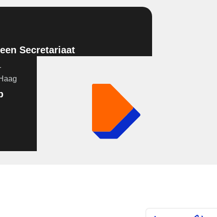
en Secretariaat
1
 Haag
p
acebook pagina (opent in nieuw tabblad)