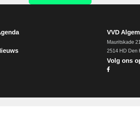
Agenda
VVD Algeme
Mauritskade 2
Nieuws
2514 HD Den
Volg ons o
Bezoek onze F