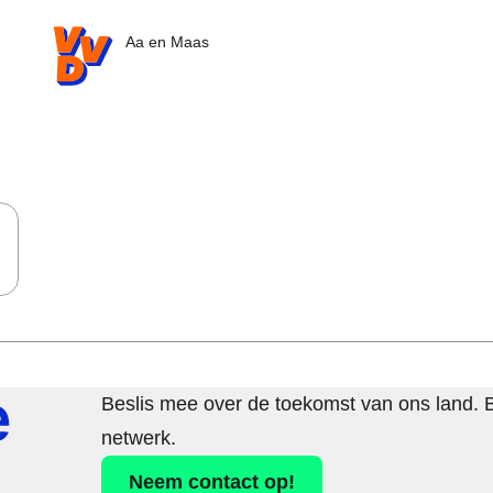
VVD.nl - Ga naar de homepage
Aa en Maas
e
Beslis mee over de toekomst van ons land. 
netwerk.
Neem contact op!