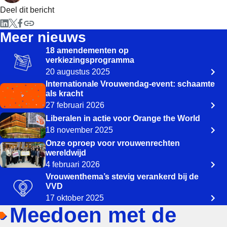
Deel dit bericht
Meer nieuws
18 amendementen op
verkiezingsprogramma
20 augustus 2025
Internationale Vrouwendag-event: schaamte
als kracht
27 februari 2026
Liberalen in actie voor Orange the World
18 november 2025
Onze oproep voor vrouwenrechten
wereldwijd
4 februari 2026
Vrouwenthema’s stevig verankerd bij de
VVD
17 oktober 2025
Meedoen met de