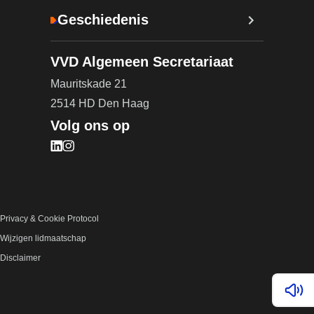
Geschiedenis
VVD Algemeen Secretariaat
Mauritskade 21
2514 HD Den Haag
Volg ons op
Bezoek onze LinkedIn pagina (opent in nieuw tab
Bezoek onze Instagram pagina (opent in nieuw 
Privacy & Cookie Protocol
Wijzigen lidmaatschap
Disclaimer
Lees