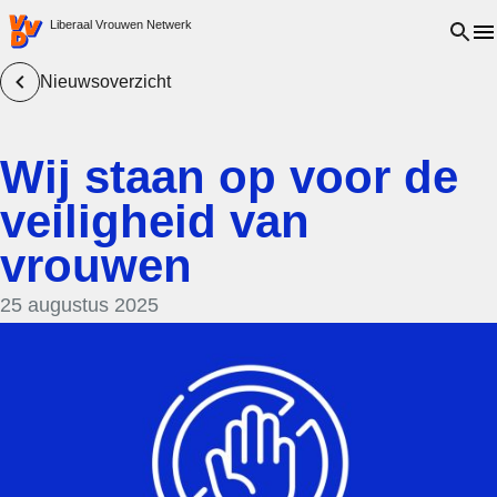
VVD.nl - Ga naar de homepage
Open 
Liberaal Vrouwen Netwerk
Nieuwsoverzicht
Wij staan op voor de
veiligheid van
vrouwen
25 augustus 2025