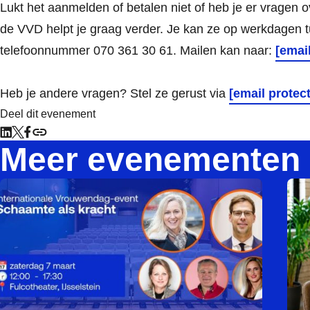
Lukt het aanmelden of betalen niet of heb je er vragen
de VVD helpt je graag verder. Je kan ze op werkdagen t
telefoonnummer 070 361 30 61. Mailen kan naar:
[emai
Heb je andere vragen? Stel ze gerust via
[email protec
Deel dit evenement
Meer evenementen
Starts on 07-03-2026 12:00 and ends on 07-03-2026 17:30
Lee meer over Internationale Vrouwendag: van schaamte naa
Star
Lee 