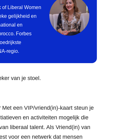
rk of Liberal Women
eke gelijkheid en
national en
orocco. Forbes
oedrijkste
NA-regio.
eker van je stoel.
 Met een VIP/vriend(in)-kaart steun je
atieven en activiteiten mogelijk die
an liberaal talent. Als Vriend(in) van
kiest voor een netwerk dat mensen