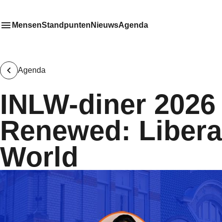
V
Mensen
Standpunten
Nieuws
Agenda
Toon
Meer menu items
het submenu van
Agenda
INLW-diner 2026
Renewed: Libera
World