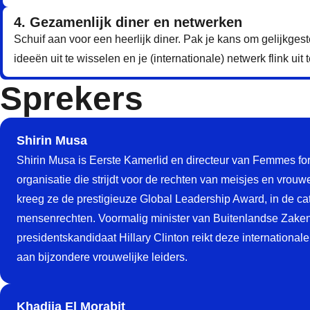
4. Gezamenlijk diner en netwerken
Schuif aan voor een heerlijk diner. Pak je kans om gelijkges
ideeën uit te wisselen en je (internationale) netwerk flink uit 
Sprekers
Shirin Musa
Shirin Musa is Eerste Kamerlid en directeur van Femmes fo
organisatie die strijdt voor de rechten van meisjes en vrouwe
kreeg ze de prestigieuze Global Leadership Award, in de ca
mensenrechten. Voormalig minister van Buitenlandse Zake
presidentskandidaat Hillary Clinton reikt deze internationale p
aan bijzondere vrouwelijke leiders.
Khadija El Morabit