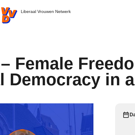
VD.nl - Ga naar de homepage
Liberaal Vrouwen Netwerk
 – Female Freed
l Democracy in 
D