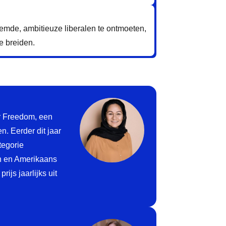
temde, ambitieuze liberalen te ontmoeten,
te breiden.
r Freedom, een
n. Eerder dit jaar
tegorie
n en Amerikaans
rijs jaarlijks uit