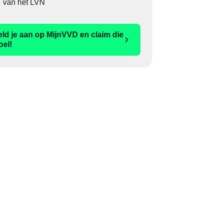
van het LVN
ld je aan op MijnVVD en claim die
oel!