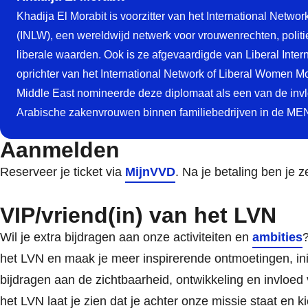
Khadija El Morabit is voorzitter van het International Netwo
(INLW), een wereldwijd netwerk voor vrouwenrechten, politi
liberale waarden. Ook is ze afgevaardigde van Liberal Inter
oprichter van het International Network of Liberal Women M
Middle East nomineerde deze diplomaat als een van de invl
Arabische zakenvrouwen binnen familiebedrijven in de ME
Aanmelden
Reserveer je ticket via
MijnVVD
. Na je betaling ben je z
VIP/vriend(in) van het LVN
Wil je extra bijdragen aan onze activiteiten en
ambities
?
het LVN en maak je meer inspirerende ontmoetingen, initi
bijdragen aan de zichtbaarheid, ontwikkeling en invloed v
het LVN laat je zien dat je achter onze missie staat en 