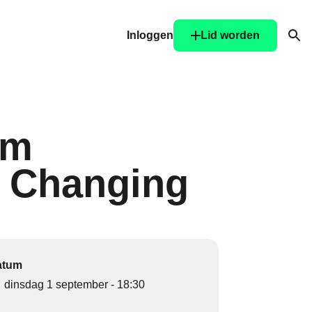
Inloggen
Lid worden
Ope
om
a Changing
atum
dinsdag 1 september - 18:30