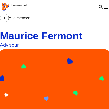
VVD.nl - Ga naar de homepage
Open 
Internationaal
Alle mensen
Maurice Fermont
Adviseur