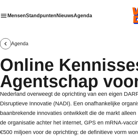
VVD.
Mensen
Standpunten
Nieuws
Agenda
Toon
Meer menu items
het submenu van
Agenda
Online Kennisse
Agentschap voor
Nederland overweegt de oprichting van een eigen DARP
Disruptieve Innovatie (NADI). Een onafhankelijke organis
baanbrekende innovaties ontwikkelt die de markt alleen
de organisatie achter het internet, GPS en mRNA-vaccin
€500 miljoen voor de oprichting; de definitieve vorm w