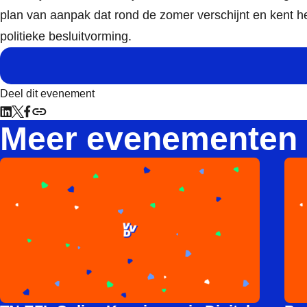
plan van aanpak dat rond de zomer verschijnt en kent he
politieke besluitvorming.
Deel dit evenement
Meer evenementen
Lee meer over TN EZI: Online Kennissessie Digitale Auton
Star
Lee 