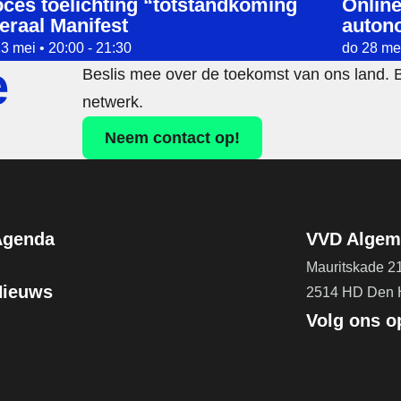
ces toelichting “totstandkoming
Online
eraal Manifest
auton
3 mei • 20:00 - 21:30
do 28 mei
e
Beslis mee over de toekomst van ons land. 
netwerk.
Neem contact op!
Agenda
VVD Algeme
Mauritskade 2
Nieuws
2514 HD Den
Volg ons o