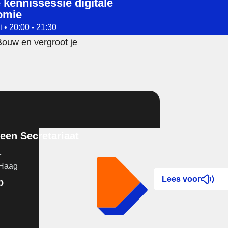
 kennissessie digitale
omie
 • 20:00 - 21:30
Bouw en vergroot je
en Secretariaat
1
 Haag
Lees voor
p