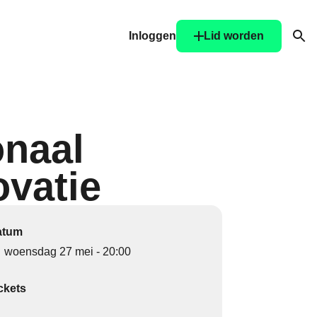
Inloggen
Lid worden
Ope
onaal
ovatie
atum
woensdag 27 mei - 20:00
ckets