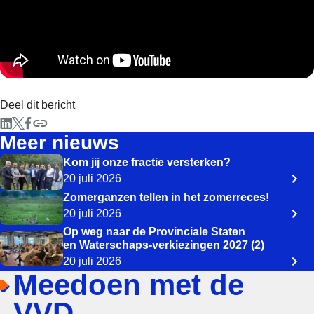
Deel dit bericht
Meer nieuws
Kom jij onze fractie versterken?
20 juli 2026
Zomerganzen tellen in het zomerreces!
20 juli 2026
Op weg naar de Provinciale Staten
en Waterschaps-verkiezingen 2027 (2)
20 juli 2026
Meedoen met de
VVD.