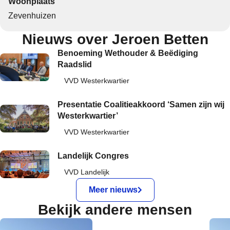
Woonplaats
Zevenhuizen
Nieuws over Jeroen Betten
Benoeming Wethouder & Beëdiging
Raadslid
1 juli 2026
VVD Westerkwartier
Presentatie Coalitieakkoord ‘Samen zijn wij
Westerkwartier’
25 juni 2026
VVD Westerkwartier
Landelijk Congres
13 juni 2026
VVD Landelijk
Meer nieuws
Bekijk andere mensen