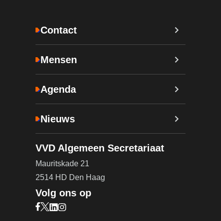
Contact
Mensen
Agenda
Nieuws
VVD Algemeen Secretariaat
Mauritskade 21
2514 HD Den Haag
Volg ons op
Bezoek onze Facebook pagina (opent in nieuw ta
Bezoek onze X pagina (opent in nieuw tabblad)
Bezoek onze LinkedIn pagina (opent in nieuw 
Bezoek onze Instagram pagina (opent in ni