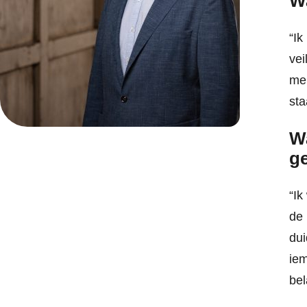
W
“Ik
vei
men
sta
Wa
g
“Ik
de 
dui
iem
bel