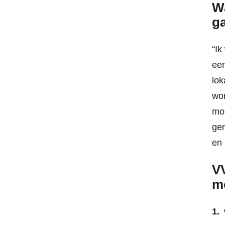
Wa
g
“Ik
een
lok
won
moe
gem
en 
VV
m