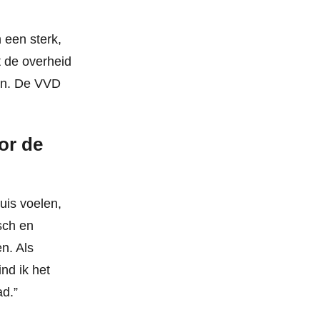
 een sterk,
t de overheid
en. De VVD
or de
uis voelen,
sch en
en. Als
ind ik het
ad.”