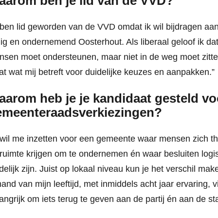
aarom ben je lid van de VVD?
 ben lid geworden van de VVD omdat ik wil bijdragen aan
lig en ondernemend Oosterhout. Als liberaal geloof ik da
sen moet ondersteunen, maar niet in de weg moet zitt
at wat mij betreft voor duidelijke keuzes en aanpakken.”
arom heb je je kandidaat gesteld vo
emeenteraadsverkiezingen?
 wil me inzetten voor een gemeente waar mensen zich th
ruimte krijgen om te ondernemen én waar besluiten logi
delijk zijn. Juist op lokaal niveau kun je het verschil mak
and van mijn leeftijd, met inmiddels acht jaar ervaring, v
angrijk om iets terug te geven aan de partij én aan de st