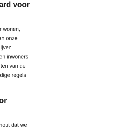
hard voor
ar wonen,
van onze
ijven
 en inwoners
iten van de
dige regels
or
hout dat we