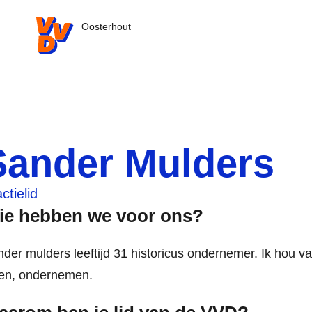
VVD.nl - Ga naar de homepage
Oosterhout
Sander Mulders
ctielid
ie hebben we voor ons?
der mulders leeftijd 31 historicus ondernemer. Ik hou v
zen, ondernemen.