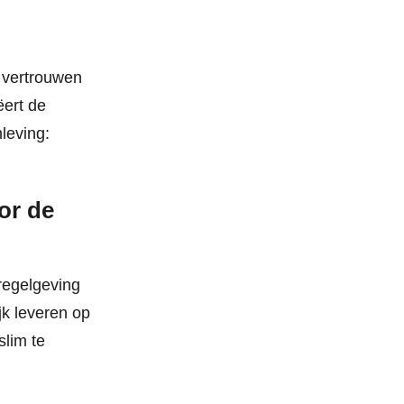
t vertrouwen
ëert de
leving:
or de
 regelgeving
jk leveren op
slim te