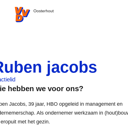
VVD.nl - Ga naar de homepage
Oosterhout
Ruben jacobs
ctielid
ie hebben we voor ons?
ben Jacobs, 39 jaar, HBO opgeleid in management en
ernemerschap. Als ondernemer werkzaam in (hout)bouw.
d eropuit met het gezin.