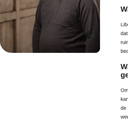
W
Lib
dat
ru
bed
Wa
g
Omd
kan
de 
wer