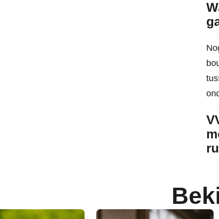
Wa
g
Nog
bou
tus
ond
VV
m
ru
Bek