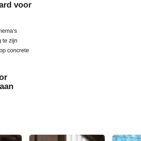
hard voor
thema’s
te zijn
 op concrete
or
 aan