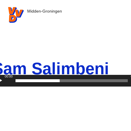
VVD.nl - Ga naar de homepage
Midden-Groningen
Sam Salimbeni
00:00
mmissielid
eospeler