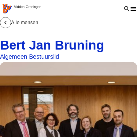
VVD.nl - Ga naar de homepage
Open 
Midden-Groningen
Alle mensen
Bert Jan Bruning
Algemeen Bestuurslid