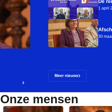
De ni
1 april
Afsch
30 maar
Meer nieuws
Onze mensen