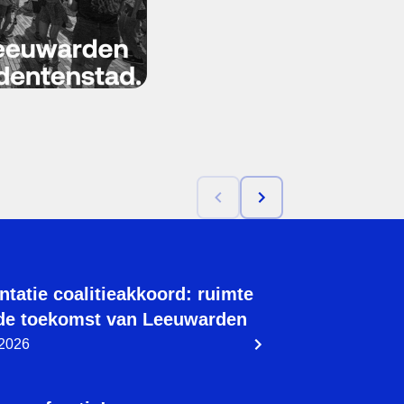
ntatie coalitieakkoord: ruimte
de toekomst van Leeuwarden
 2026