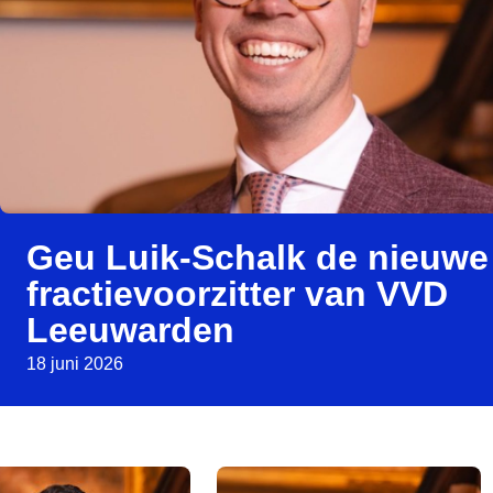
Geu Luik-Schalk de nieuwe
fractievoorzitter van VVD
Leeuwarden
18 juni 2026