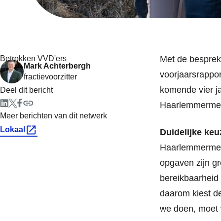
Betrokken VVD'ers
Met de bespreki
Mark Achterbergh
voorjaarsrappor
fractievoorzitter
komende vier ja
Deel dit bericht
Haarlemmermeer
Meer berichten van dit netwerk
Lokaal
Duidelijke keu
Haarlemmermeer 
opgaven zijn gr
bereikbaarheid 
daarom kiest de
we doen, moet 