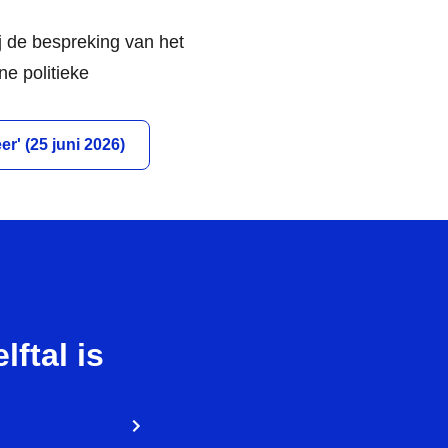
 de bespreking van het
e politieke
' (25 juni 2026)
ftal is