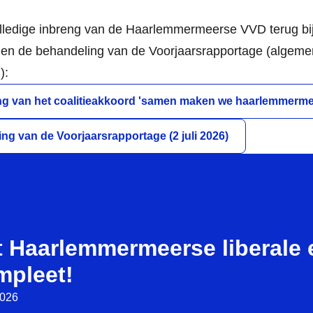
olledige inbreng van de Haarlemmermeerse VVD terug bij
 en de behandeling van de Voorjaarsrapportage (algemen
):
d
g van het coalitieakkoord 'samen maken we haarlemmermeer
d
ng van de Voorjaarsrapportage (2 juli 2026)
 Haarlemmermeerse liberale el
mpleet!
2026