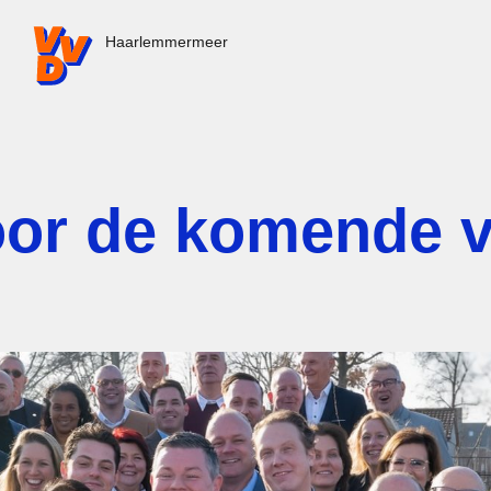
VVD.nl - Ga naar de homepage
Haarlemmermeer
oor de komende v