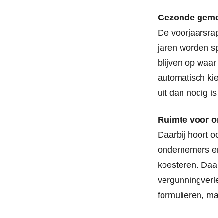
Gezonde gemee
De voorjaarsrap
jaren worden s
blijven op waar
automatisch ki
uit dan nodig i
Ruimte voor 
Daarbij hoort 
ondernemers en
koesteren. Daa
vergunningverl
formulieren, m