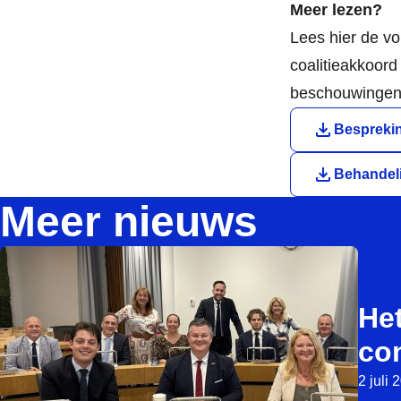
Meer lezen?
Lees hier de v
coalitieakkoord
beschouwingen
Downloa
Besprekin
Downloa
Behandeli
Meer nieuws
Het
co
2 juli 