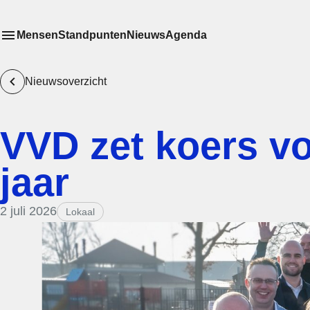
Mensen
Standpunten
Nieuws
Agenda
Toon
Meer menu items
het submenu van
Nieuwsoverzicht
VVD zet koers v
jaar
2 juli 2026
Lokaal