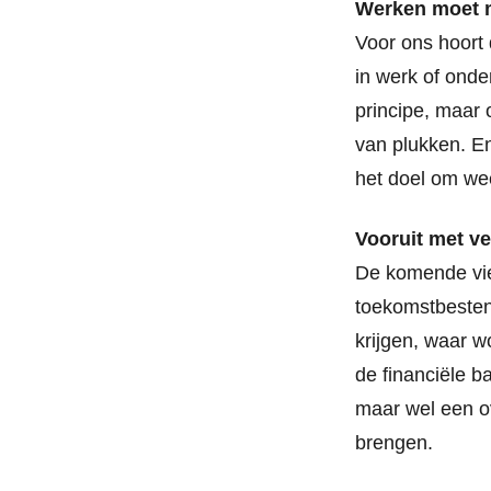
Werken moet m
Voor ons hoort 
in werk of onde
principe, maar 
van plukken. En
het doel om wee
Vooruit met v
De komende vie
toekomstbesten
krijgen, waar w
de financiële b
maar wel een o
brengen.