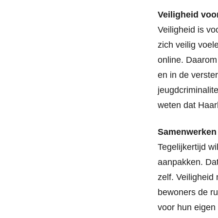
Veiligheid voo
Veiligheid is v
zich veilig voe
online. Daarom 
en in de verst
jeugdcriminalit
weten dat Haar
Samenwerken
Tegelijkertijd w
aanpakken. Dat
zelf. Veilighei
bewoners de rui
voor hun eigen